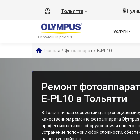
ули
Тольятти
▼
УСЛУГИ
Сервисный ремонт
Главная
/
Фотоаппарат
/
E‑PL10
Ремонт фотоаппарат
E‑PL10 в Тольятти
В Тольятти наш сервисный центр специализиру
качественном ремонте фотоаппарата Olympus
профессионального оборудования и нашего оп
устранение поломок любой сложности, обесп
вашего устройства.