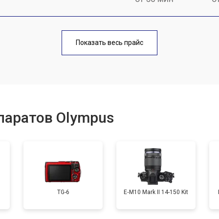
от 80 мин
о
Показать весь прайс
от 50 мин
о
от 100 мин
о
паратов Olympus
от 70 мин
о
от 80 мин
о
TG-6
E‑M10 Mark II 14-150 Kit
от 70 мин
о