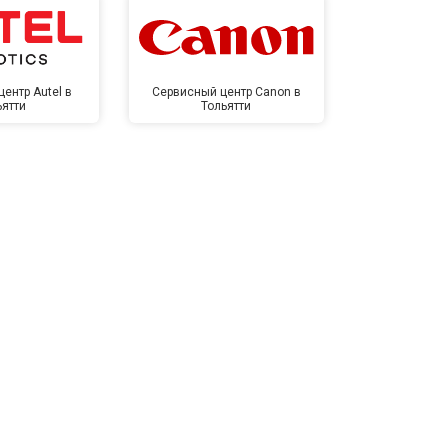
ентр Autel в
Сервисный центр Canon в
Сервисный 
ьятти
Тольятти
Тол