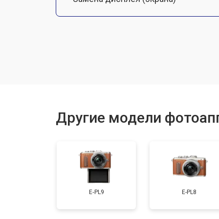
Замена микрофона
Замена кнопки включения
Замена байонета
Другие модели фотоап
Замена платы отсека карты памяти
Замена затвора
E‑PL9
E-PL8
Замена CCD/CMOS матрицы