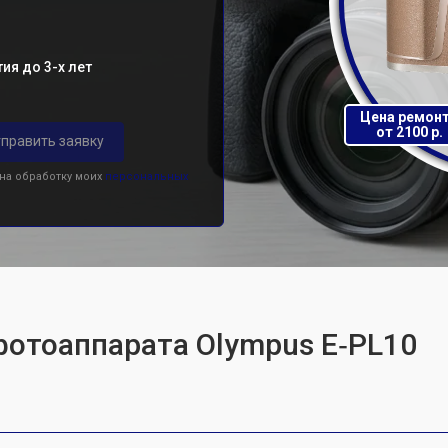
ия до 3-х лет
Цена ремон
от 2100 р.
править заявку
 на обработку моих
персональных
фотоаппарата Olympus E‑PL10