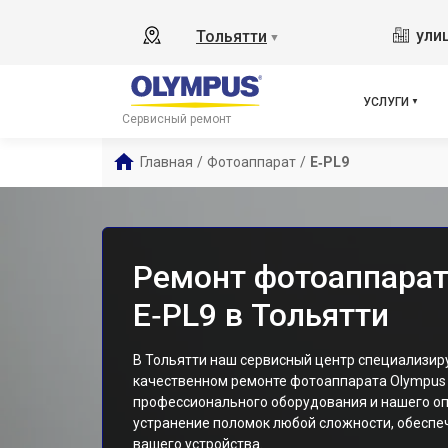
ули
Тольятти
▼
УСЛУГИ
Сервисный ремонт
Главная
/
Фотоаппарат
/
E‑PL9
Ремонт фотоаппарат
E‑PL9 в Тольятти
В Тольятти наш сервисный центр специализиру
качественном ремонте фотоаппарата Olympus
профессионального оборудования и нашего оп
устранение поломок любой сложности, обесп
вашего устройства.