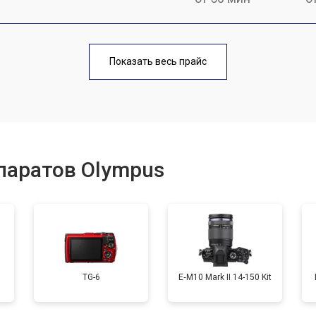
от 80 мин
о
Показать весь прайс
от 50 мин
о
от 100 мин
о
паратов Olympus
от 70 мин
о
от 80 мин
о
TG-6
E‑M10 Mark II 14-150 Kit
от 70 мин
о