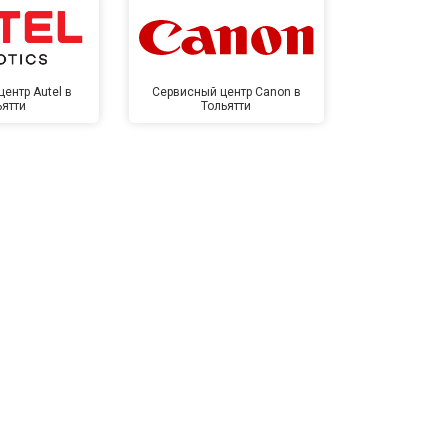
ентр Autel в
Сервисный центр Canon в
Сервисный 
ьятти
Тольятти
Тол