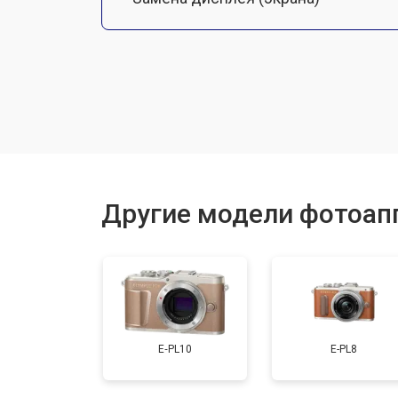
Замена микрофона
Замена кнопки включения
Замена байонета
Другие модели фотоап
Замена платы отсека карты памяти
Замена затвора
E‑PL10
E-PL8
Замена CCD/CMOS матрицы