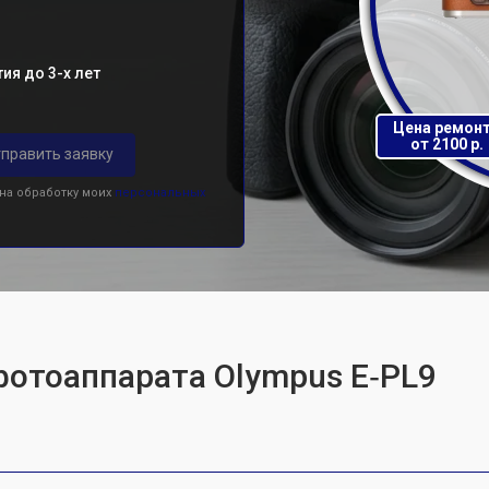
ия до 3-х лет
Цена ремон
от 2100 р.
править заявку
 на обработку моих
персональных
фотоаппарата Olympus E‑PL9